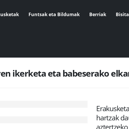
kusketak
Funtsak eta Bildumak
Berriak
Bisit
ren ikerketa eta babeserako el
Erakusket
hartzak dau
aztertzeko