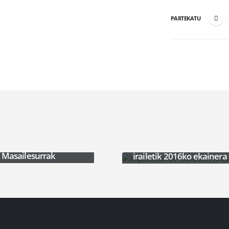
PARTEKATU
eletoak, Garezurrak
Moluskuak: 2015eko
 Masailesurrak
irailetik 2016ko ekainera