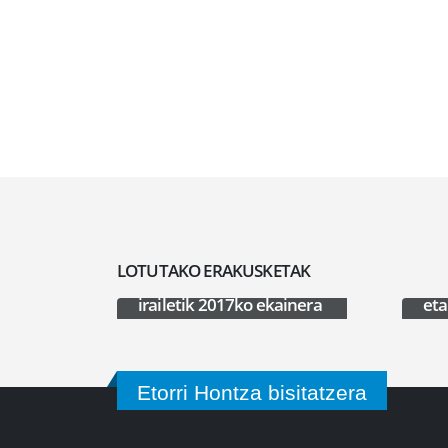
LOTUTAKO ERAKUSKETAK
Ekinodermatuak: 2016ko
Esk
irailetik 2017ko ekainera
eta
Etorri Hontza bisitatzera