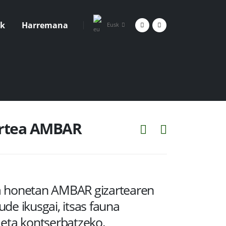
ak
Harremana
Eusk
kartea AMBAR
a honetan AMBAR gizartearen
de ikusgai, itsas fauna
 eta kontserbatzeko.