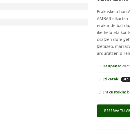
Erakusketa hau 
AMBAR elkartea 
erakunde bat da,
ikerketa eta kont
osatzen dute geh
(zetazeo, marrazo
arduratzen diren
Iraupena:
2021
Etiketak:
ALDI
Erakustokia:
b
RESERVA TU VI