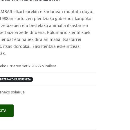
AMBAR elkartearekin elkarlanean muntatu dugu.
1988an sortu zen plentziako gobernuz kanpoko
 zetazeoen eta bestelako animalia itsastarren
serbazioa xede dituena. Boluntario zientifikoek
ienbat eta hauek dira animalia itsastarrei
, itsas dordoka…) asistentzia eskeintzeaz
ak.
eko urriaren 1etik 2022ko irailera
 BATERAKO ERAKUSKETA
eheko solairua
SITA