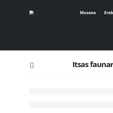
Museoa
Era
Itsas fauna