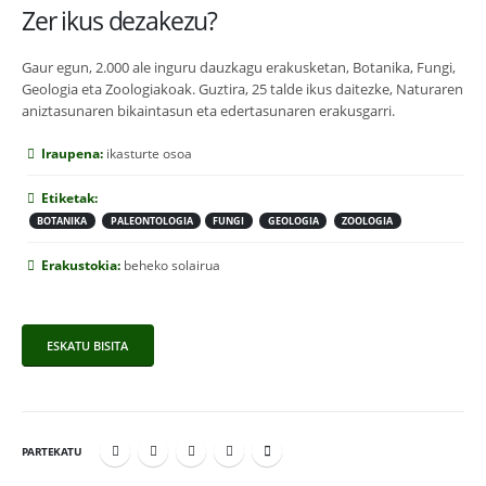
Zer ikus dezakezu?
Gaur egun, 2.000 ale inguru dauzkagu erakusketan, Botanika, Fungi,
Geologia eta Zoologiakoak. Guztira, 25 talde ikus daitezke, Naturaren
aniztasunaren bikaintasun eta edertasunaren erakusgarri.
Iraupena:
ikasturte osoa
Etiketak:
BOTANIKA
PALEONTOLOGIA
FUNGI
GEOLOGIA
ZOOLOGIA
Erakustokia:
beheko solairua
ESKATU BISITA
PARTEKATU