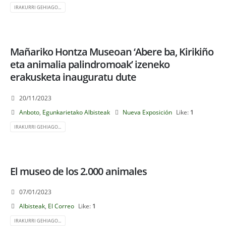
IRAKURRI GEHIAGO...
Mañariko Hontza Museoan ‘Abere ba, Kirikiño
eta animalia palindromoak’ izeneko
erakusketa inauguratu dute
20/11/2023
Anboto
,
Egunkarietako Albisteak
Nueva Exposición
Like:
1
IRAKURRI GEHIAGO...
El museo de los 2.000 animales
07/01/2023
Albisteak
,
El Correo
Like:
1
IRAKURRI GEHIAGO...