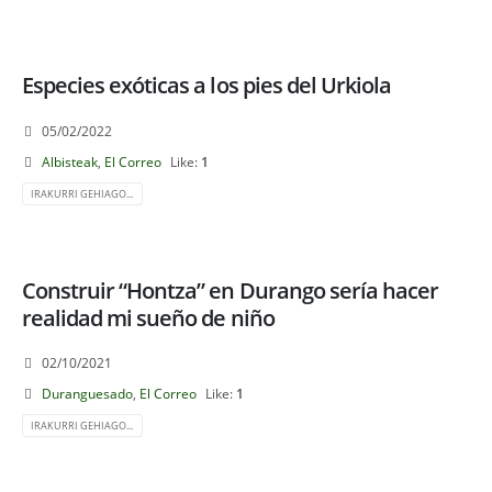
Especies exóticas a los pies del Urkiola
05/02/2022
Albisteak
,
El Correo
Like:
1
IRAKURRI GEHIAGO...
Construir “Hontza” en Durango sería hacer
realidad mi sueño de niño
02/10/2021
Duranguesado
,
El Correo
Like:
1
IRAKURRI GEHIAGO...