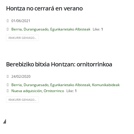
Hontza no cerrará en verano
01/06/2021
Berria
,
Duranguesado
,
Egunkarietako Albisteak
Like:
1
IRAKURRI GEHIAGO...
Berebiziko bitxia Hontzan: ornitorrinkoa
24/02/2020
Berria
,
Duranguesado
,
Egunkarietako Albisteak
,
Komunikabideak
Nueva adquisición
,
Ornitorrinco
Like:
1
IRAKURRI GEHIAGO...
Etorri Hontza bisitatzera