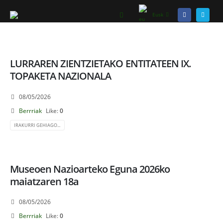
Eusk
LURRAREN ZIENTZIETAKO ENTITATEEN IX.
TOPAKETA NAZIONALA
08/05/2026
Berrriak
Like:
0
IRAKURRI GEHIAGO...
Museoen Nazioarteko Eguna 2026ko
maiatzaren 18a
08/05/2026
Berrriak
Like:
0