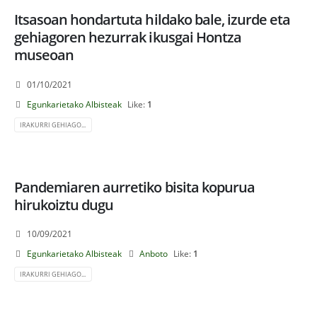
Itsasoan hondartuta hildako bale, izurde eta
gehiagoren hezurrak ikusgai Hontza
museoan
01/10/2021
Egunkarietako Albisteak
Like:
1
IRAKURRI GEHIAGO...
Pandemiaren aurretiko bisita kopurua
hirukoiztu dugu
10/09/2021
Egunkarietako Albisteak
Anboto
Like:
1
IRAKURRI GEHIAGO...