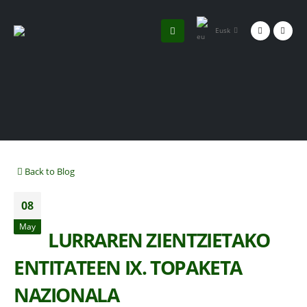
Eusk
Back to Blog
08
May
LURRAREN ZIENTZIETAKO
ENTITATEEN IX. TOPAKETA
NAZIONALA