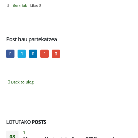
Berrriak
Like:
0
Post hau partekatzea
Back to Blog
LOTUTAKO
POSTS
08