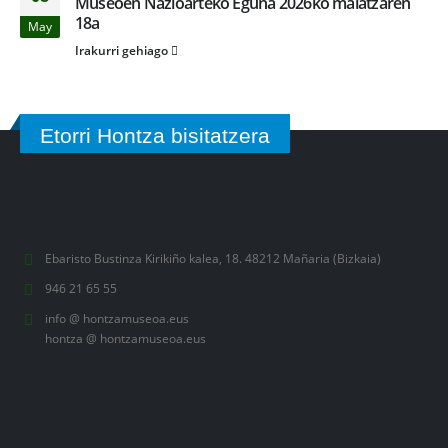
Museoen Nazioarteko Eguna 2026ko maiatzaren
18a
May
Irakurri gehiago
Etorri Hontza bisitatzera
Ebaristo Bustinza Kirikiño kalea, 18. 48212 Mañaria (Bizkaia)
946 21 65 55
info @ hontzamuseoa.eus
hontza @ hontzamuseoa.eus