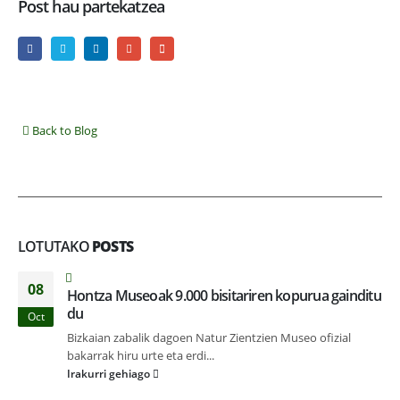
Post hau partekatzea
Back to Blog
LOTUTAKO
POSTS
08
Hontza Museoak 9.000 bisitariren kopurua gainditu
du
Oct
Bizkaian zabalik dagoen Natur Zientzien Museo ofizial
bakarrak hiru urte eta erdi...
Irakurri gehiago