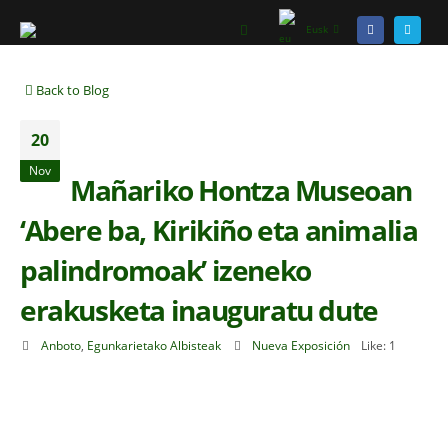
Eusk
Back to Blog
20
Nov
Mañariko Hontza Museoan
‘Abere ba, Kirikiño eta animalia
palindromoak’ izeneko
erakusketa inauguratu dute
Anboto
,
Egunkarietako Albisteak
Nueva Exposición
Like:
1