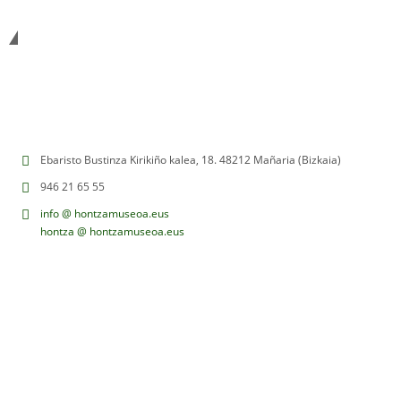
Etorri Hontza bisitatzera
Ebaristo Bustinza Kirikiño kalea, 18. 48212 Mañaria (Bizkaia)
946 21 65 55
info @ hontzamuseoa.eus
hontza @ hontzamuseoa.eus