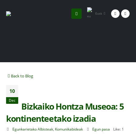
Eusk
Back to Blog
10
Dec
Bizkaiko Hontza Museoa: 5
kontinenteetako izadia
Egunkarietako Albisteak
,
Komunikabideak
Egun pasa
Like:
1