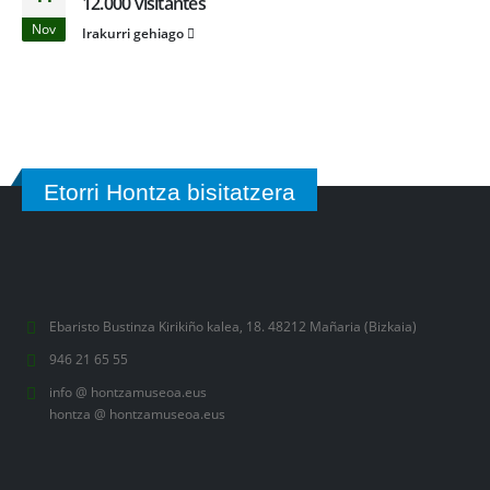
12.000 visitantes
Nov
Irakurri gehiago
Etorri Hontza bisitatzera
Ebaristo Bustinza Kirikiño kalea, 18. 48212 Mañaria (Bizkaia)
946 21 65 55
info @ hontzamuseoa.eus
hontza @ hontzamuseoa.eus