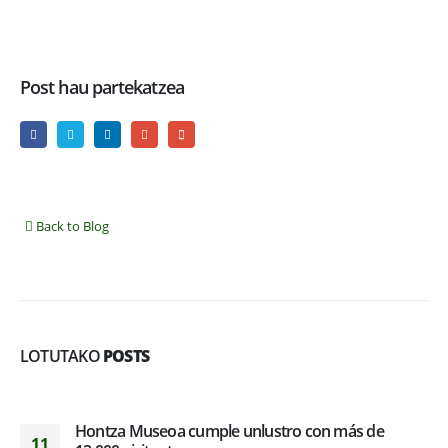
Post hau partekatzea
Back to Blog
LOTUTAKO
POSTS
Hontza Museoa cumple unlustro con más de
11