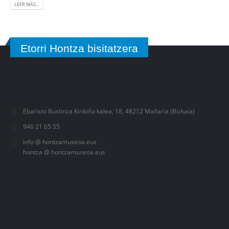
LEER MÁS...
Etorri Hontza bisitatzera
Ebaristo Bustinza Kirikiño kalea, 18. 48212 Mañaria (Bizkaia)
946 21 65 55
info @ hontzamuseoa.eus
hontza @ hontzamuseoa.eus