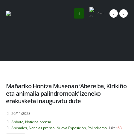
Cast
Mañariko Hontza Museoan ‘Abere ba, Kirikiño
eta animalia palindromoak’ izeneko
erakusketa inauguratu dute
20/11/2023
Anboto
,
Noticias prensa
Animales
,
Noticias prensa
,
Nueva Exposición
,
Palindromo
Like:
63