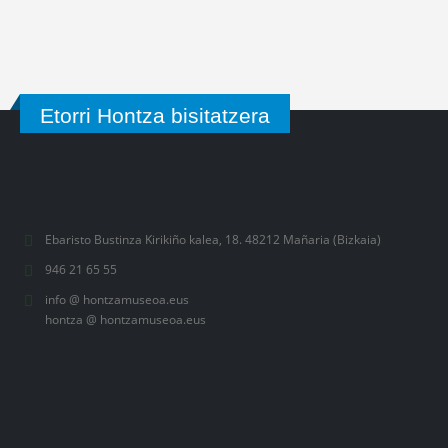
RESERVA TU VISITA
Etorri Hontza bisitatzera
Ebaristo Bustinza Kirikiño kalea, 18. 48212 Mañaria (Bizkaia)
946 21 65 55
info @ hontzamuseoa.eus
hontza @ hontzamuseoa.eus