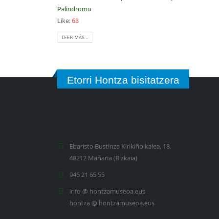
Palindromo
Like:
63
LEER MÁS...
Etorri Hontza bisitatzera
Ebaristo Bustinza Kirikiño kalea, 18.
48212 Mañaria (Bizkaia)
946 21 65 55
info @ hontzamuseoa.eus
hontza @ hontzamuseoa.eus