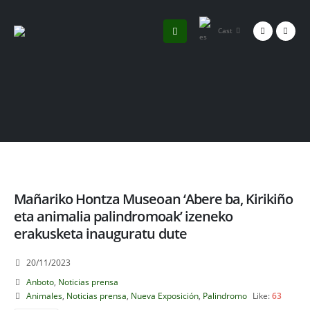
Cast
Mañariko Hontza Museoan ‘Abere ba, Kirikiño
eta animalia palindromoak’ izeneko
erakusketa inauguratu dute
20/11/2023
Anboto
,
Noticias prensa
Animales
,
Noticias prensa
,
Nueva Exposición
,
Palindromo
Like:
63