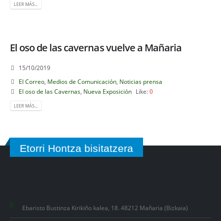
LEER MÁS...
El oso de las cavernas vuelve a Mañaria
15/10/2019
El Correo
,
Medios de Comunicación
,
Noticias prensa
El oso de las Cavernas
,
Nueva Exposición
Like:
0
LEER MÁS...
Etorri Hontza bisitatzera
Ebaristo Bustinza Kirikiño kalea, 18. 48212 Mañaria (Bizkaia)