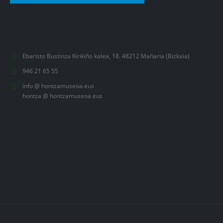
Ebaristo Bustinza Kirikiño kalea, 18. 48212 Mañaria (Bizkaia)
946 21 65 55
info @ hontzamuseoa.eus
hontza @ hontzamuseoa.eus