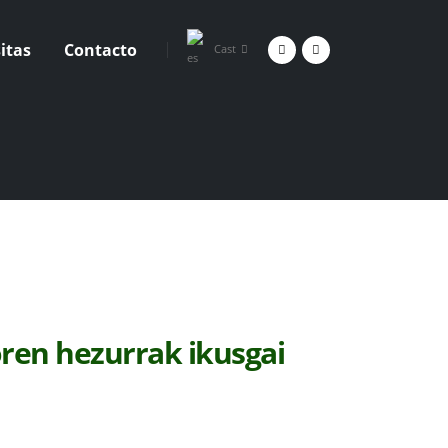
sitas
Contacto
Cast
oren hezurrak ikusgai