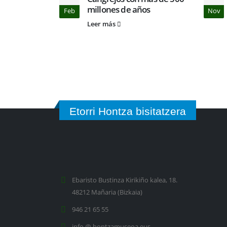
millones de años
Feb
Nov
Leer más
Etorri Hontza bisitatzera
Ebaristo Bustinza Kirikiño kalea, 18.
48212 Mañaria (Bizkaia)
946 21 65 55
info @ hontzamuseoa.eus