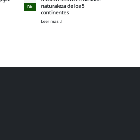
naturaleza de los 5
vuel
Dic
Oct
continentes
Leer
Leer más