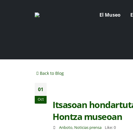
El Museo
E
Back to Blog
01
Oct
Itsasoan hondartuta
Hontza museoan
Anboto
,
Noticias prensa
Like:
0