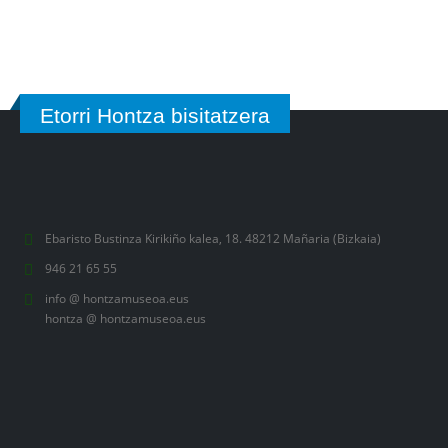
Etorri Hontza bisitatzera
Ebaristo Bustinza Kirikiño kalea, 18. 48212 Mañaria (Bizkaia)
946 21 65 55
info @ hontzamuseoa.eus
hontza @ hontzamuseoa.eus