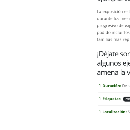
La exposición est
durante los mese
progresivo de ex
podido incluirlo
familias más rep
¡Déjate so
algunos ej
amena la vi
Duración:
De s
Etiquetas:
ZO
Localización:
S