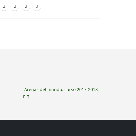
Arenas del mundo: curso 2017-2018
30 Aniversa
junio – dici