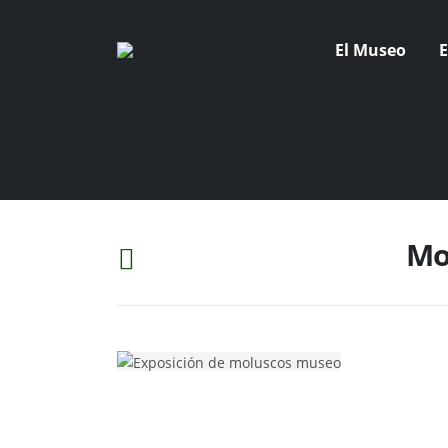
El Museo
E
Mol