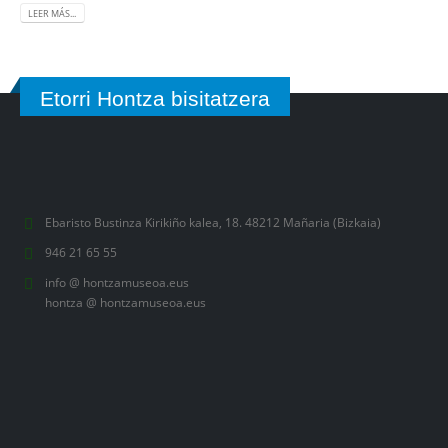
LEER MÁS...
Etorri Hontza bisitatzera
Ebaristo Bustinza Kirikiño kalea, 18. 48212 Mañaria (Bizkaia)
946 21 65 55
info @ hontzamuseoa.eus
hontza @ hontzamuseoa.eus