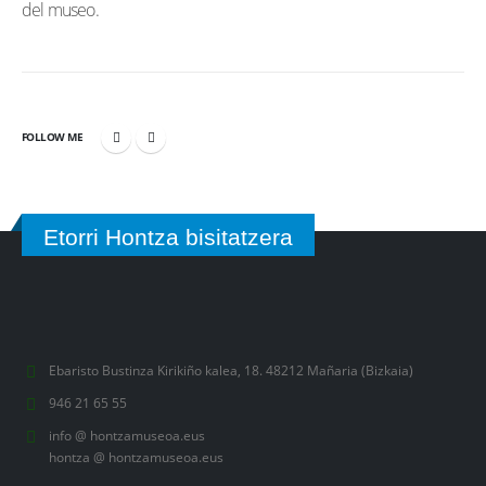
del museo.
FOLLOW ME
Etorri Hontza bisitatzera
Ebaristo Bustinza Kirikiño kalea, 18. 48212 Mañaria (Bizkaia)
946 21 65 55
info @ hontzamuseoa.eus
hontza @ hontzamuseoa.eus